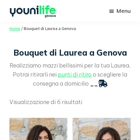
Passa
Passa
Menu
al
al
contenuto
piè
Youni
Spazio
Life
Home
/
Bouquet di Laurea a Genova
principale
di
agli
Genova
pagina
studenti
Bouquet di Laurea a Genova
Unige
Realizziamo mazzi bellissimi per la tua Laurea.
Potrai ritirarli nei
punti di ritiro
o scegliere la
consegna a domicilio
__
Visualizzazione di 6 risultati