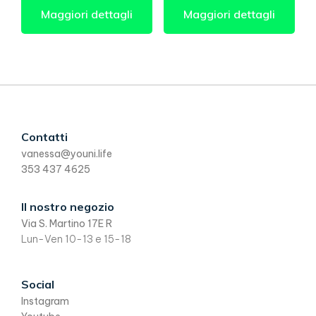
Maggiori dettagli
Maggiori dettagli
Footer
Contatti
vanessa@youni.life
353 437 4625
Il nostro negozio
Via S. Martino 17E R
Lun-Ven 10-13 e 15-18
Social
Instagram