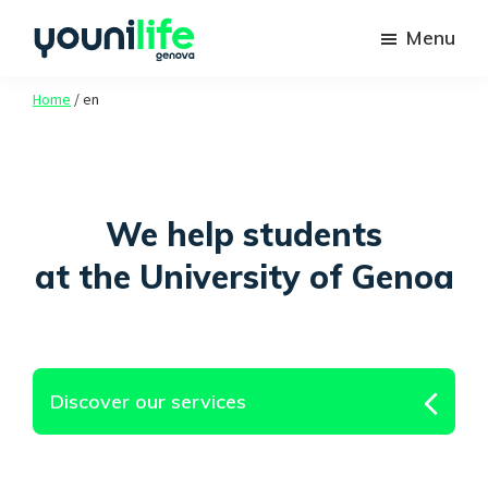
Passa
Passa
Menu
al
al
contenuto
piè
Youni
Spazio
Life
Home
/
en
principale
di
agli
Genova
pagina
studenti
Unige
We help students
at the University of Genoa
Discover our services