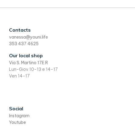
Custom
Contacts
vanessa@youni.life
Footer
353 437 4625
Our local shop
Via S. Martino 17E R
Lun-Giov 10-13 e 14-17
Ven 14-17
Social
Instagram
Youtube